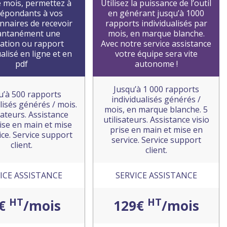
 mois, permettez à
Utilisez la puissance de l’outil
répondants à vos
en générant jusqu’à 1000
nnaires de recevoir
rapports individualisés par
antanément une
mois, en marque blanche.
ation ou rapport
Avec notre service assistance
ualisé en ligne et en
votre équipe sera vite
pdf
autonome !
Jusqu’à 1 000 rapports
u’à 500 rapports
individualisés générés /
lisés générés / mois.
mois, en marque blanche. 5
isateurs. Assistance
utilisateurs. Assistance visio
rise en main et mise
prise en main et mise en
ice. Service support
service. Service support
client.
client.
ICE ASSISTANCE
SERVICE ASSISTANCE
HT
HT
9€
/mois
129€
/mois