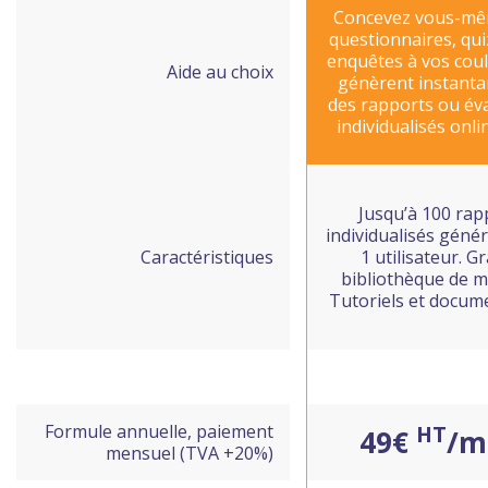
Concevez vous-mê
questionnaires, quiz
enquêtes à vos coul
Aide au choix
génèrent instant
des rapports ou év
individualisés onli
Jusqu’à 100 rap
individualisés génér
Caractéristiques
1 utilisateur. G
bibliothèque de m
Tutoriels et docum
Formule annuelle, paiement
HT
49€
/m
mensuel (TVA +20%)