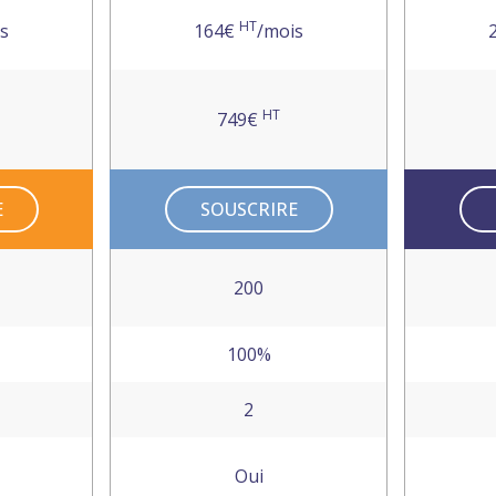
HT
s
164€
/mois
HT
749€
E
SOUSCRIRE
200
100%
2
Oui