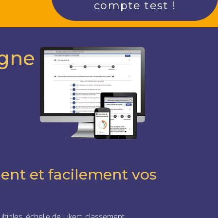
compte test !
igne
ent et facilement vos
ltiples, échelle de Likert, classement…