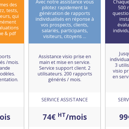
Avec notre assistance vous
Chaque
mes des
pilotez rapidement la
500 
z, tests,
génération de rapports
questio
eurs, qui
individualisés en réponse à
inst
anément
vos prospects, clients,
évalu
aluations
salariés, participants,
individ
ne & pdf
visiteurs, citoyens …
Jusq
ports
Assistance visio prise en
individua
és /mois.
main et mise en service.
3 util
rande
Service support client. 2
visio p
odèles.
utilisateurs. 200 rapports
en serv
entation.
générés / mois.
SERVICE ASSISTANCE
SERV
HT
ois
74€
/mois
9