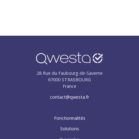
Essayez Qwesta, 100% gratuitement
Pendant 15 jours
Sans engagement
Sans carte bleue
Inscription en 30 secondes
Créer un compte gratuit
28 Rue du Faubourg-de-Saverne
67000
STRASBOURG
France
contact@qwesta.fr
Fonctionnalités
Solutions