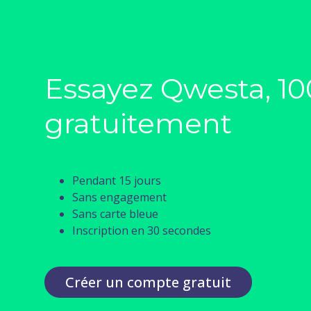
Essayez Qwesta, 1
17 modèles de formulaires
gratuitement
Découvrez tous nos
questionnaires prêts à l'emploi
pour détecter les besoins de
Pendant 15 jours
vos clients, calculer/deviser
Sans engagement
vos honoraires d’Expertise
Sans carte bleue
Comptable en temps réel,
Inscription en 30 secondes
etc...
Découvrir les formulaires
Créer un compte gratuit