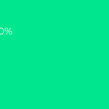
00%
Digitalisez vos synthèses et
rapports
Inventez vos propres solutions
avec votre logiciel de création
de formulaires intelligents :
rapport d’audit & d’expertise,
auto-diagnostic en ligne,
deviseur, etc....
Découvrir Qwesta